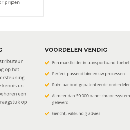
or prijzen
G
VOORDELEN VENDIG
stributeur
Een marktleider in transportband toebe
ng op het
Perfect passend binnen uw processen
dersteuning
Ruim aanbod gepatenteerde onderdele
 kennis en
behoren een
Al meer dan 50.000 bandschrapersyste
vraagstuk op
geleverd
Gericht, vakkundig advies