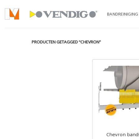
Ga
naar
BANDREINIGING
inhoud
PRODUCTEN GETAGGED “CHEVRON”
Chevron band