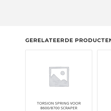
GERELATEERDE PRODUCTE
MPUS
TORSION SPRING VOOR
SE 27
8600/8700 SCRAPER