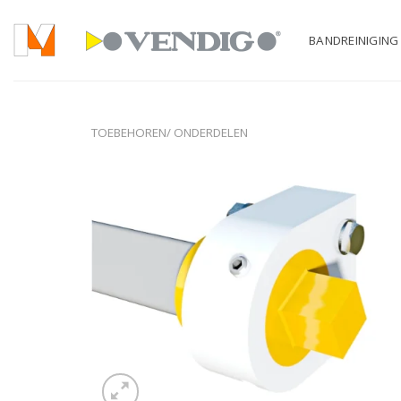
Ga
naar
BANDREINIGING
inhoud
TOEBEHOREN/ ONDERDELEN