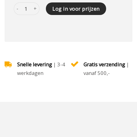
Vervangend schraapblad t.b.v. Mini Beltcleaner 8700 aantal
Log in voor prijzen
Snelle levering
| 3-4
Gratis verzending
|
werkdagen
vanaf 500,-