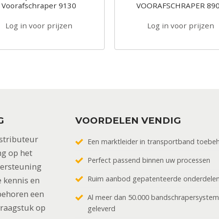
Voorafschraper 9130
VOORAFSCHRAPER 89
Log in voor prijzen
Log in voor prijzen
G
VOORDELEN VENDIG
stributeur
Een marktleider in transportband toebe
ng op het
Perfect passend binnen uw processen
dersteuning
Ruim aanbod gepatenteerde onderdele
 kennis en
behoren een
Al meer dan 50.000 bandschrapersyste
vraagstuk op
geleverd