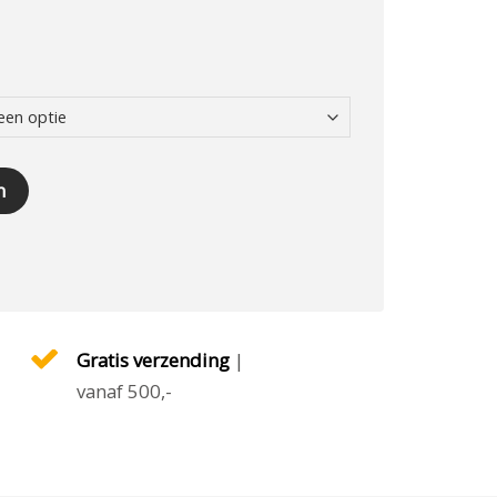
 8300 schraper aantal
n
Gratis verzending
|
vanaf 500,-