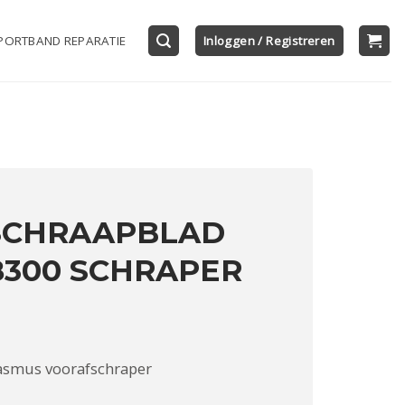
PORTBAND REPARATIE
Inloggen / Registreren
SCHRAAPBLAD
 8300 SCHRAPER
asmus voorafschraper