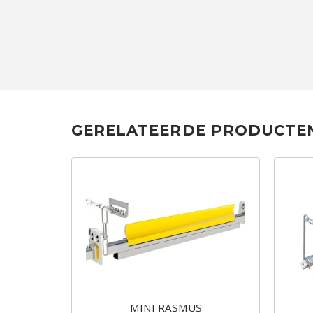
GERELATEERDE PRODUCTE
pblad
MINI RASMUS