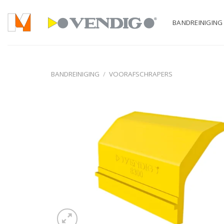
Ga
naar
BANDREINIGING
inhoud
BANDREINIGING
/
VOORAFSCHRAPERS